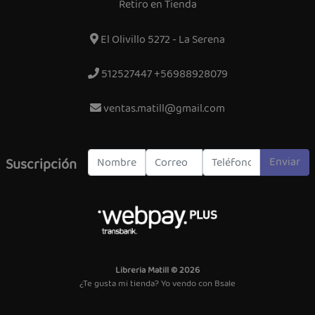
Retiro en Tienda
El Olivillo 5272 - La Serena
512527447 +56988928079
ventas.matill@gmail.com
Enviar
Suscripción
Libreria Matill © 2026
¿Te gusta mi tienda? Yo vendo con
Bsale