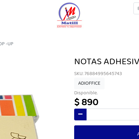
OP -UP
NOTAS ADHESIV
SKU: 76884995645743
ADIOFFICE
Disponible.
$ 890