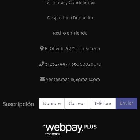
Términos y Condiciones
Despacho a Domicilio
Retiro en Tienda
El Olivillo 5272 - La Serena
512527447 +56988928079
ventas.matill@gmail.com
Enviar
Suscripción