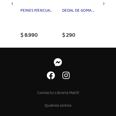
CUADERNO UNIVERITARIO COLOR LIFE T/EMPLAC 100H 7mm PROARTE
PEINES P/ENCUAD AZUL 25UN SPYRA
DEDAL DE GOMA N12 ADIX
ARTEL
$ 8.990
$ 290
$ 89
Contacto Librería Matill
Quiénes somos