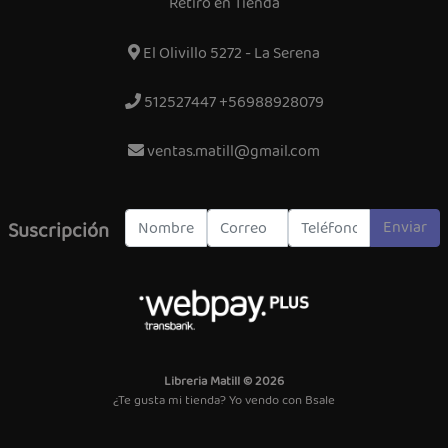
Retiro en Tienda
El Olivillo 5272 - La Serena
512527447 +56988928079
ventas.matill@gmail.com
Enviar
Suscripción
Libreria Matill © 2026
¿Te gusta mi tienda? Yo vendo con
Bsale