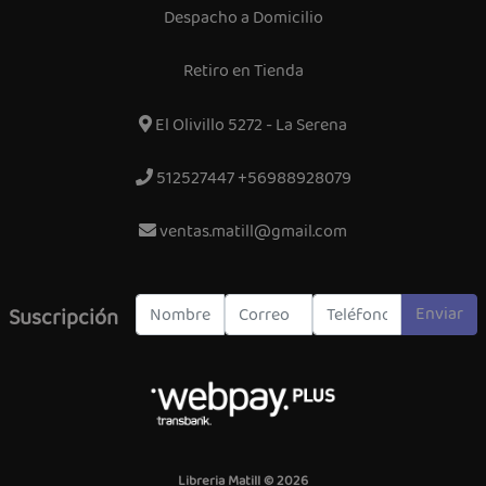
Despacho a Domicilio
Retiro en Tienda
El Olivillo 5272 - La Serena
512527447 +56988928079
ventas.matill@gmail.com
Enviar
Suscripción
Libreria Matill © 2026