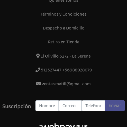
Quiénes somos
Términos y Condiciones
Despacho a Domicilio
Retiro en Tienda
El Olivillo 5272 - La Serena
512527447 +56988928079
ventas.matill@gmail.com
Enviar
Suscripción