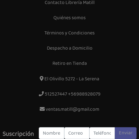
Contacto Librería Matill
Quiénes somos
Términos y Condiciones
Despacho a Domicilio
Retiro en Tienda
El Olivillo 5272 - La Serena
512527447 +56988928079
ventas.matill@gmail.com
Enviar
Suscripción