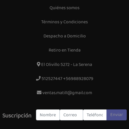
Quiénes somos
Términos y Condiciones
Despacho a Domicilio
Retiro en Tienda
El Olivillo 5272 - La Serena
512527447 +56988928079
ventas.matill@gmail.com
Enviar
Suscripción