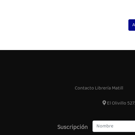
A
Contacto Librería Matill
El Olivillo 527
Suscripción