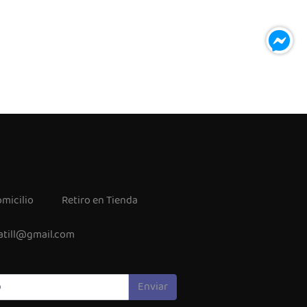
micilio
Retiro en Tienda
atill@gmail.com
Enviar