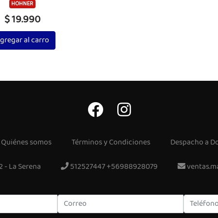
HOHNER
$ 19.990
gregar al carro
Quiénes somos
Términos y Condiciones
Despacho a Do
2 - La Serena
512527447 +56988928079
ventas.m