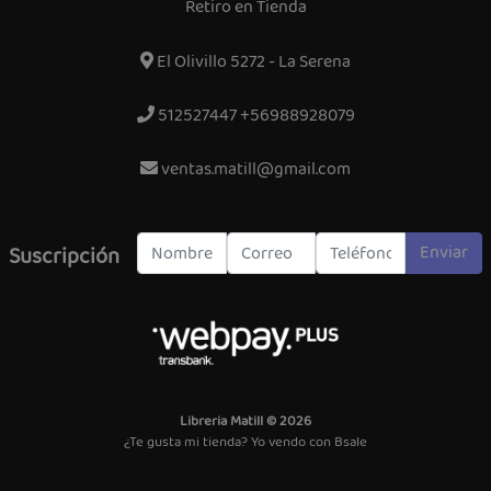
Retiro en Tienda
El Olivillo 5272 - La Serena
512527447 +56988928079
ventas.matill@gmail.com
Enviar
Suscripción
Libreria Matill © 2026
¿Te gusta mi tienda? Yo vendo con
Bsale