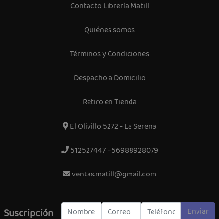
Contacto Librería Matill
Quiénes somos
Términos y Condiciones
Despacho a Domicilio
Retiro en Tienda
El Olivillo 5272 - La Serena
512527447 +56988928079
ventas.matill@gmail.com
Enviar
Suscripción