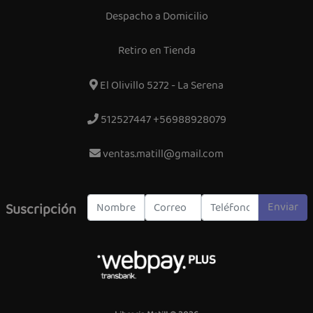
Despacho a Domicilio
Retiro en Tienda
El Olivillo 5272 - La Serena
512527447 +56988928079
ventas.matill@gmail.com
Enviar
Suscripción