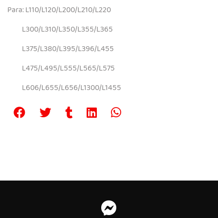
Para: L110/L120/L200/L210/L220
L300/L310/L350/L355/L365
L375/L380/L395/L396/L455
L475/L495/L555/L565/L575
L606/L655/L656/L1300/L1455