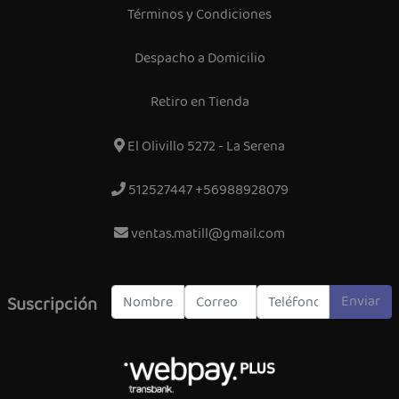
Términos y Condiciones
Despacho a Domicilio
Retiro en Tienda
El Olivillo 5272 - La Serena
512527447 +56988928079
ventas.matill@gmail.com
Enviar
Suscripción