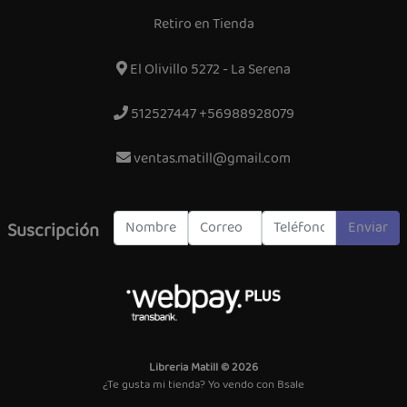
Retiro en Tienda
El Olivillo 5272 - La Serena
512527447 +56988928079
ventas.matill@gmail.com
Enviar
Suscripción
Libreria Matill © 2026
¿Te gusta mi tienda? Yo vendo con
Bsale