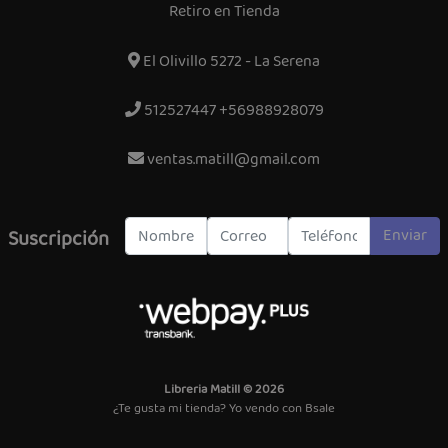
Retiro en Tienda
El Olivillo 5272 - La Serena
512527447 +56988928079
ventas.matill@gmail.com
Enviar
Suscripción
Libreria Matill © 2026
¿Te gusta mi tienda? Yo vendo con
Bsale