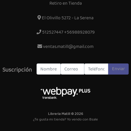
Retiro en Tienda
El Olivillo 5272 - La Serena
512527447 +56988928079
ventas.matill@gmail.com
Enviar
Suscripción
Libreria Matill © 2026
¿Te gusta mi tienda? Yo vendo con
Bsale