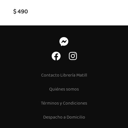
$ 490
Contacto Librería Matill
Quiénes somos
Términos y Condiciones
Despacho a Domicilio