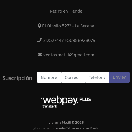
Retiro en Tienda
El Olivillo 5272 - La Serena
512527447 +56988928079
ventas.matill@gmail.com
Enviar
Suscripción
Libreria Matill © 2026
¿Te gusta mi tienda? Yo vendo con
Bsale