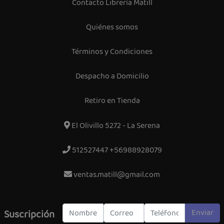
Contacto Librería Matill
Quiénes somos
Términos y Condiciones
Despacho a Domicilio
Retiro en Tienda
El Olivillo 5272 - La Serena
512527447 +56988928079
ventas.matill@gmail.com
Enviar
Suscripción