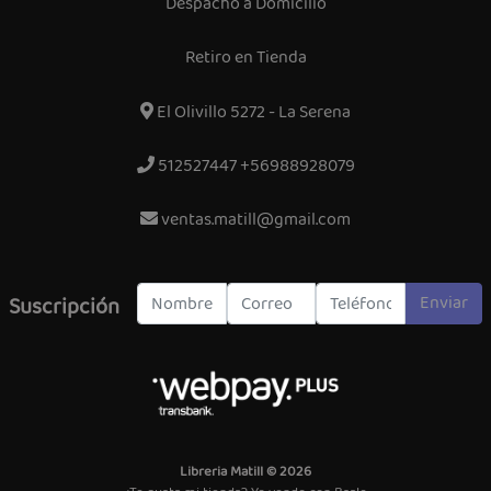
Despacho a Domicilio
Retiro en Tienda
El Olivillo 5272 - La Serena
512527447 +56988928079
ventas.matill@gmail.com
Enviar
Suscripción
Libreria Matill © 2026