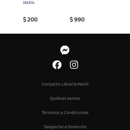
DIAZOL
$ 200
$ 990
$ 99
Contacto Librería Matill
Quiénes somos
Términos y Condiciones
Despacho a Domicilio