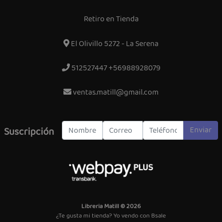
Retiro en Tienda
El Olivillo 5272 - La Serena
512527447 +56988928079
ventas.matill@gmail.com
Enviar
Suscripción
Libreria Matill © 2026
¿Te gusta mi tienda? Yo vendo con
Bsale