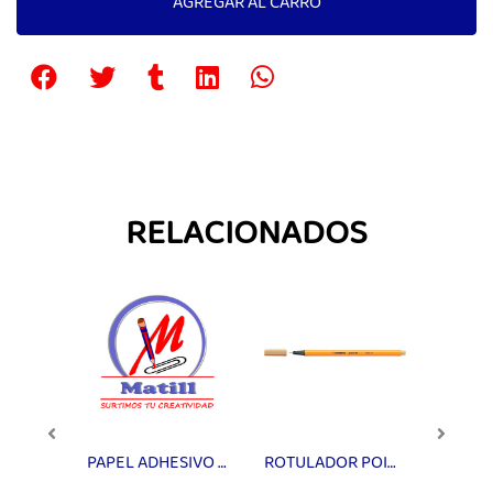
AGREGAR AL CARRO
RELACIONADOS
ROTULADOR POINT 88/96 GRIS OSC 0.4mm STABILO
PAPEL ADHESIVO MATTE 180 gr CARTA 1U
ROTULADOR POINT 88/89 CAFE CLARO 0.4mm STABILO