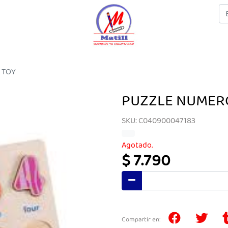
 TOY
PUZZLE NUMER
SKU: C040900047183
Agotado.
$ 7.790
Compartir en: