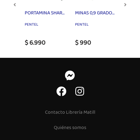
SACO 1/4 OFICIO BLANCO
PORTAMINA SHARP TECNICO 0,7 mm AZ P207-C
MINAS 0,9 GRADO 2B - B - HB 12 UNID
PENTEL
PENTEL
$ 6.990
$ 990
$ 1.4
Contacto Librería Matill
Quiénes somos