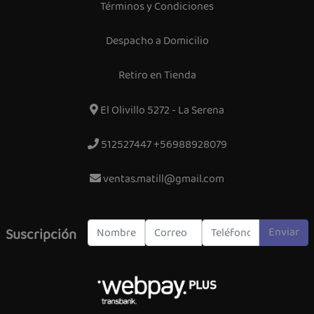
Términos y Condiciones
Despacho a Domicilio
Retiro en Tienda
El Olivillo 5272 - La Serena
512527447 +56988928079
ventas.matill@gmail.com
Enviar
Suscripción