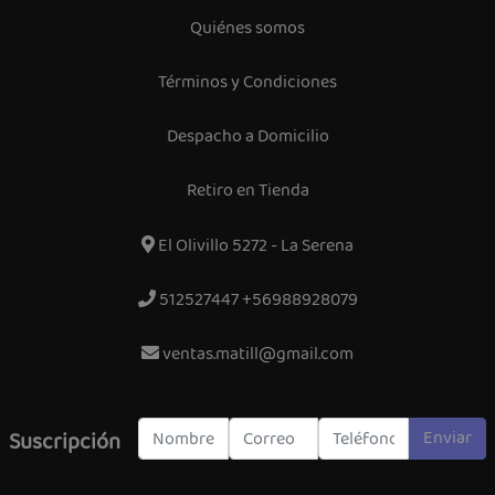
Quiénes somos
Términos y Condiciones
Despacho a Domicilio
Retiro en Tienda
El Olivillo 5272 - La Serena
512527447 +56988928079
ventas.matill@gmail.com
Enviar
Suscripción