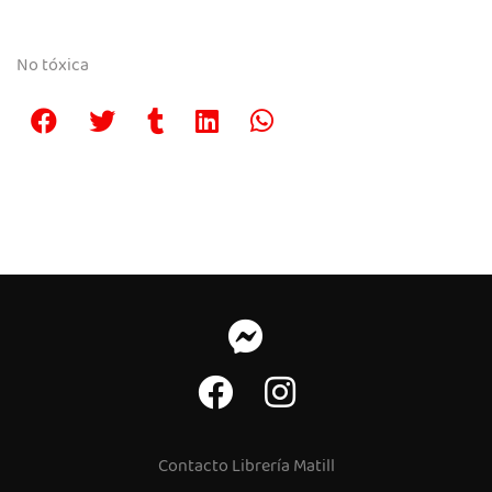
No tóxica
Contacto Librería Matill