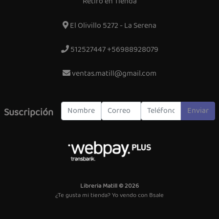
Retiro en Tienda
El Olivillo 5272 - La Serena
512527447 +56988928079
ventas.matill@gmail.com
Enviar
Suscripción
Libreria Matill © 2026
¿Te gusta mi tienda? Yo vendo con
Bsale