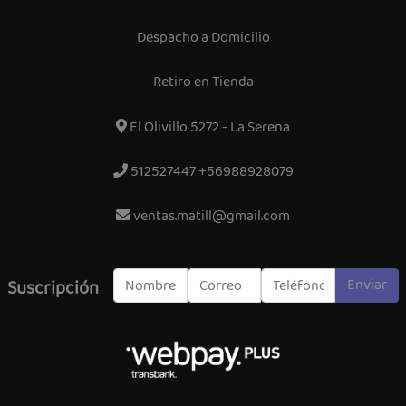
Despacho a Domicilio
Retiro en Tienda
El Olivillo 5272 - La Serena
512527447 +56988928079
ventas.matill@gmail.com
Enviar
Suscripción