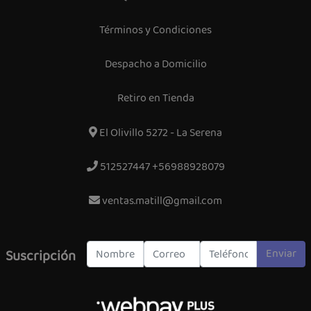
Términos y Condiciones
Despacho a Domicilio
Retiro en Tienda
El Olivillo 5272 - La Serena
512527447 +56988928079
ventas.matill@gmail.com
Enviar
Suscripción