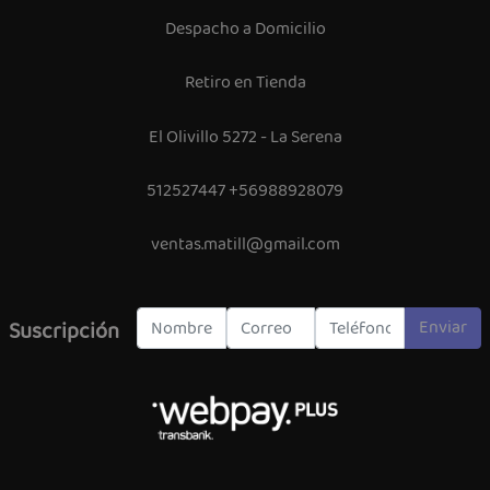
Despacho a Domicilio
Retiro en Tienda
El Olivillo 5272 - La Serena
512527447 +56988928079
ventas.matill@gmail.com
Enviar
Suscripción