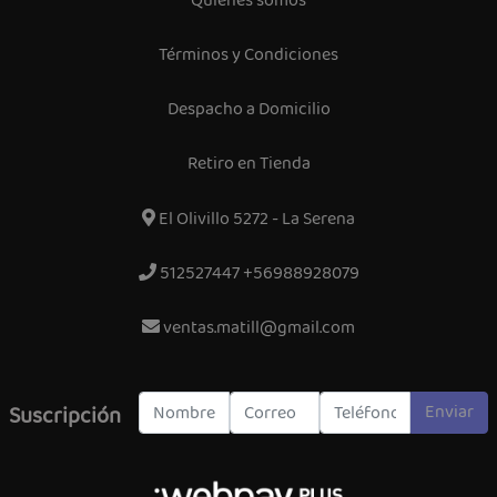
Quiénes somos
Términos y Condiciones
Despacho a Domicilio
Retiro en Tienda
El Olivillo 5272 - La Serena
512527447 +56988928079
ventas.matill@gmail.com
Enviar
Suscripción