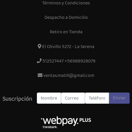
Términos y Condiciones
Despacho a Domicilio
Retiro en Tienda
El Olivillo 5272 - La Serena
512527447 +56988928079
ventas.matill@gmail.com
Enviar
Suscripción