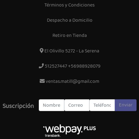
Términos y Condiciones
Despacho a Domicilio
Retiro en Tienda
El Olivillo 5272 - La Serena
512527447 +56988928079
ventas.matill@gmail.com
Enviar
Suscripción