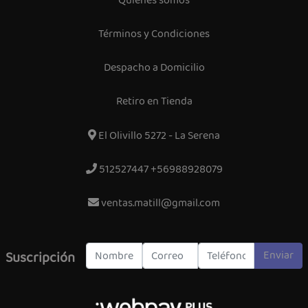
Quiénes somos
Términos y Condiciones
Despacho a Domicilio
Retiro en Tienda
El Olivillo 5272 - La Serena
512527447 +56988928079
ventas.matill@gmail.com
Enviar
Suscripción