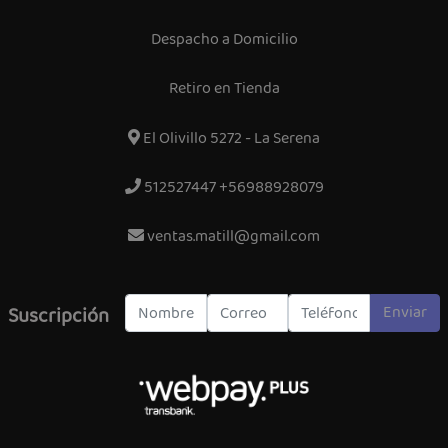
Despacho a Domicilio
Retiro en Tienda
El Olivillo 5272 - La Serena
512527447 +56988928079
ventas.matill@gmail.com
Enviar
Suscripción