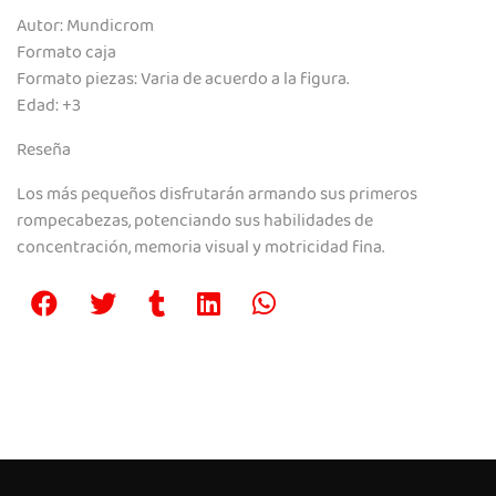
Autor: Mundicrom
Formato caja
Formato piezas: Varia de acuerdo a la figura.
Edad: +3
Reseña
Los más pequeños disfrutarán armando sus primeros
rompecabezas, potenciando sus habilidades de
concentración, memoria visual y motricidad fina.