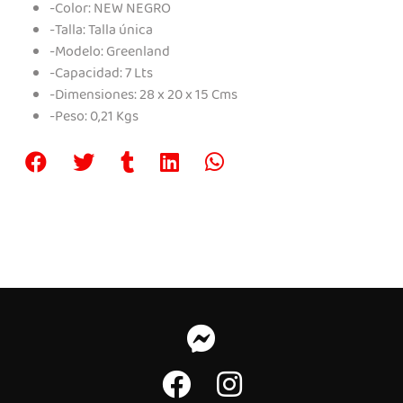
-Color: NEW NEGRO
-Talla: Talla única
-Modelo: Greenland
-Capacidad: 7 Lts
-Dimensiones: 28 x 20 x 15 Cms
-Peso: 0,21 Kgs