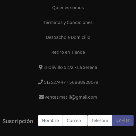
Quiénes somos
Términos y Condiciones
Despacho a Domicilio
Retiro en Tienda
El Olivillo 5272 - La Serena
512527447 +56988928079
ventas.matill@gmail.com
Enviar
Suscripción