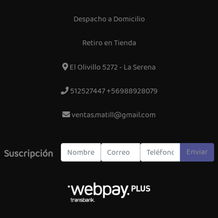
Despacho a Domicilio
Retiro en Tienda
El Olivillo 5272 - La Serena
512527447 +56988928079
ventas.matill@gmail.com
Enviar
Suscripción