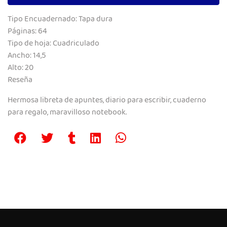
Tipo Encuadernado: Tapa dura
Páginas: 64
Tipo de hoja: Cuadriculado
Ancho: 14,5
Alto: 20
Reseña
Hermosa libreta de apuntes, diario para escribir, cuaderno
para regalo, maravilloso notebook.