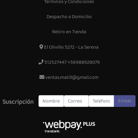
Términos y Condiciones
Despacho a Domicilio
Retiro en Tienda
El Olivillo 5272 - La Serena
512527447 +56988928079
ventas.matill@gmail.com
Enviar
Suscripción