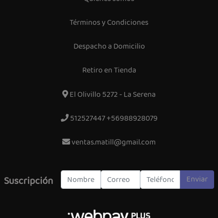
Términos y Condiciones
Despacho a Domicilio
Retiro en Tienda
El Olivillo 5272 - La Serena
512527447 +56988928079
ventas.matill@gmail.com
Enviar
Suscripción