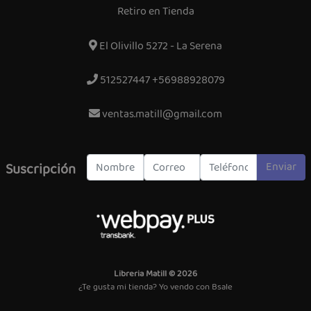
Retiro en Tienda
El Olivillo 5272 - La Serena
512527447 +56988928079
ventas.matill@gmail.com
Enviar
Suscripción
Libreria Matill © 2026
¿Te gusta mi tienda? Yo vendo con
Bsale