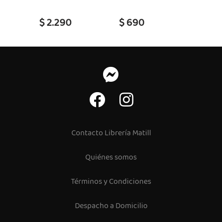
$ 2.290
$ 690
$ 39
Contacto Librería Matill
Quiénes somos
Términos y Condiciones
Despacho a Domicilio