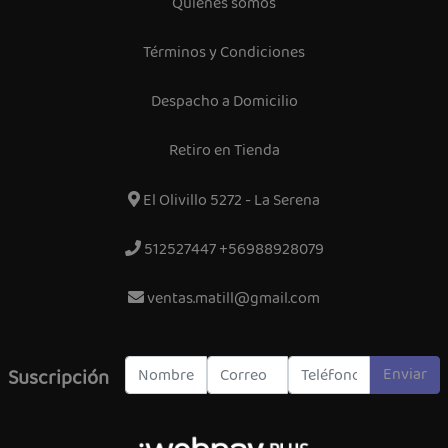
Quiénes somos
Términos y Condiciones
Despacho a Domicilio
Retiro en Tienda
El Olivillo 5272 - La Serena
512527447 +56988928079
ventas.matill@gmail.com
Enviar
Suscripción