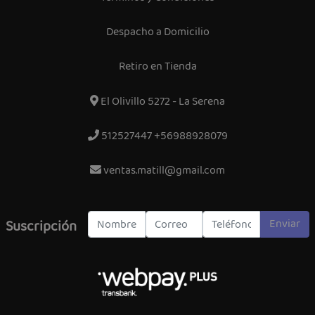
Despacho a Domicilio
Retiro en Tienda
El Olivillo 5272 - La Serena
512527447 +56988928079
ventas.matill@gmail.com
Enviar
Suscripción