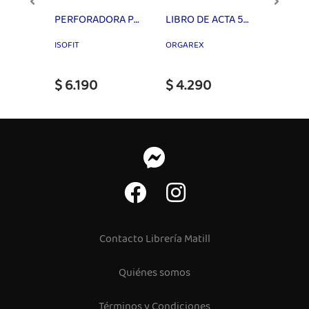
PLIEGO PAPEL LUSTRE 50X70 ARTEL
PERFORADORA PM-20 P/20 HJS
LIBRO DE ACTA 50 HJS LINEA ORGAREX
ISOFIT
ORGAREX
$ 6.190
$ 4.290
$ 80
Contacto Librería Matill
Quiénes somos
Términos y Condiciones