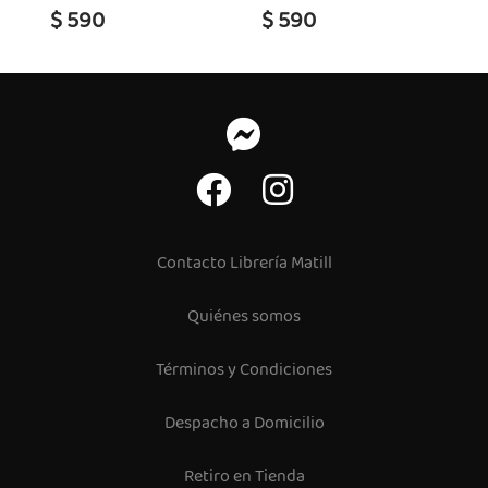
$ 590
$ 590
Contacto Librería Matill
Quiénes somos
Términos y Condiciones
Despacho a Domicilio
Retiro en Tienda