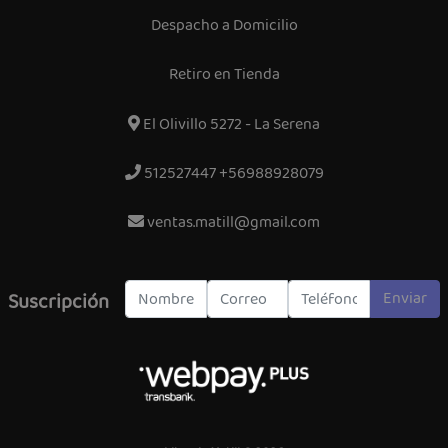
Despacho a Domicilio
Retiro en Tienda
El Olivillo 5272 - La Serena
512527447 +56988928079
ventas.matill@gmail.com
Enviar
Suscripción