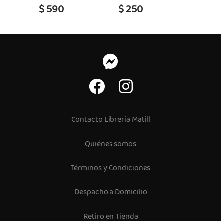
$ 590
$ 250
$ 25
Contacto Librería Matill
Quiénes somos
Términos y Condiciones
Despacho a Domicilio
Retiro en Tienda