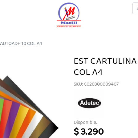
 AUTOADH 10 COL A4
EST CARTULINA
COL A4
SKU: C020300009407
Disponible.
$ 3.290