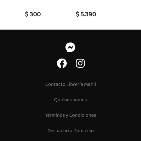
$ 300
$ 5.390
$ 69
Contacto Librería Matill
Quiénes somos
Términos y Condiciones
Despacho a Domicilio