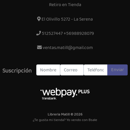
Retiro en Tienda
El Olivillo 5272 - La Serena
512527447 +56988928079
ventas.matill@gmail.com
Enviar
Suscripción
Libreria Matill © 2026
¿Te gusta mi tienda? Yo vendo con
Bsale