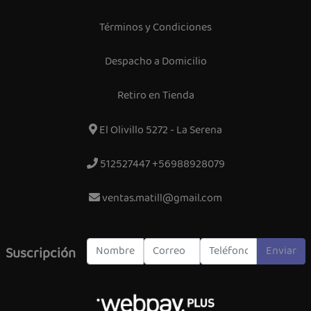
Términos y Condiciones
Despacho a Domicilio
Retiro en Tienda
El Olivillo 5272 - La Serena
512527447 +56988928079
ventas.matill@gmail.com
Enviar
Suscripción