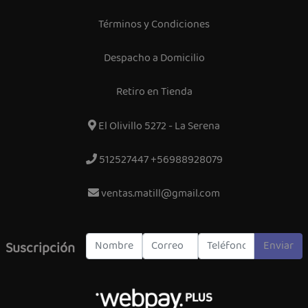
Términos y Condiciones
Despacho a Domicilio
Retiro en Tienda
El Olivillo 5272 - La Serena
512527447 +56988928079
ventas.matill@gmail.com
Enviar
Suscripción